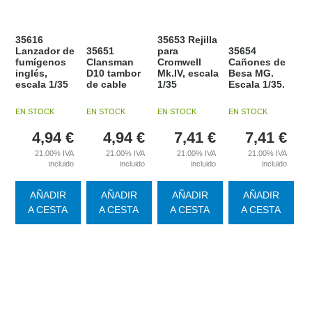
35616
35653 Rejilla
Lanzador de
35651
para
35654
fumígenos
Clansman
Cromwell
Cañones de
inglés,
D10 tambor
Mk.IV, escala
Besa MG.
escala 1/35
de cable
1/35
Escala 1/35.
EN STOCK
EN STOCK
EN STOCK
EN STOCK
4,94
€
4,94
€
7,41
€
7,41
€
21.00%
IVA
21.00%
IVA
21.00%
IVA
21.00%
IVA
incluido
incluido
incluido
incluido
AÑADIR
AÑADIR
AÑADIR
AÑADIR
A CESTA
A CESTA
A CESTA
A CESTA