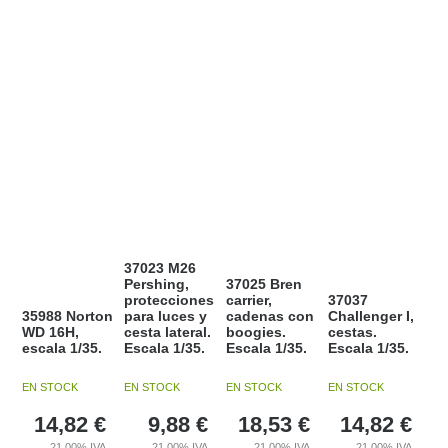
37023 M26
Pershing,
37025 Bren
protecciones
carrier,
37037
35988 Norton
para luces y
cadenas con
Challenger I,
WD 16H,
cesta lateral.
boogies.
cestas.
escala 1/35.
Escala 1/35.
Escala 1/35.
Escala 1/35.
EN STOCK
EN STOCK
EN STOCK
EN STOCK
14,82
€
9,88
€
18,53
€
14,82
€
21.00%
IVA
21.00%
IVA
21.00%
IVA
21.00%
IVA