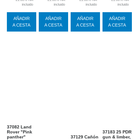
incluido
incluido
incluido
incluido
AÑADIR
AÑADIR
AÑADIR
AÑADIR
A CESTA
A CESTA
A CESTA
A CESTA
37082 Land
Rover "Pink
37183 25 PDR
panther"
37129 Cañón
gun & limber,