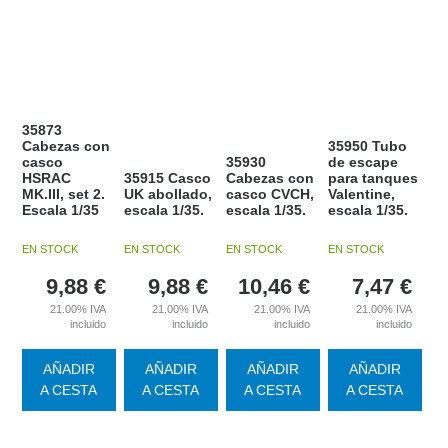
35873
Cabezas con
35950 Tubo
casco
35930
de escape
HSRAC
35915 Casco
Cabezas con
para tanques
MK.III, set 2.
UK abollado,
casco CVCH,
Valentine,
Escala 1/35
escala 1/35.
escala 1/35.
escala 1/35.
EN STOCK
EN STOCK
EN STOCK
EN STOCK
9,88
€
9,88
€
10,46
€
7,47
€
21.00%
IVA
21.00%
IVA
21.00%
IVA
21.00%
IVA
incluido
incluido
incluido
incluido
AÑADIR
AÑADIR
AÑADIR
AÑADIR
A CESTA
A CESTA
A CESTA
A CESTA