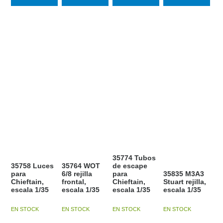
35774 Tubos
35758 Luces
35764 WOT
de escape
para
6/8 rejilla
para
35835 M3A3
Chieftain,
frontal,
Chieftain,
Stuart rejilla,
escala 1/35
escala 1/35
escala 1/35
escala 1/35
EN STOCK
EN STOCK
EN STOCK
EN STOCK