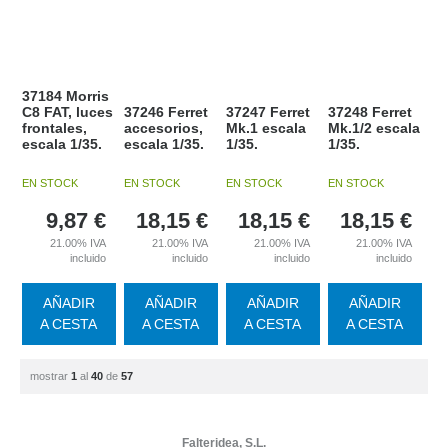
37184 Morris
C8 FAT, luces
37246 Ferret
37247 Ferret
37248 Ferret
frontales,
accesorios,
Mk.1 escala
Mk.1/2 escala
escala 1/35.
escala 1/35.
1/35.
1/35.
EN STOCK
EN STOCK
EN STOCK
EN STOCK
9,87
€
18,15
€
18,15
€
18,15
€
21.00%
IVA
21.00%
IVA
21.00%
IVA
21.00%
IVA
incluido
incluido
incluido
incluido
AÑADIR
AÑADIR
AÑADIR
AÑADIR
A CESTA
A CESTA
A CESTA
A CESTA
mostrar
1
al
40
de
57
Falteridea, S.L.