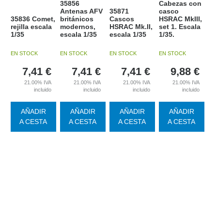
35856
Cabezas con
Antenas AFV
35871
casco
35836 Comet,
británicos
Cascos
HSRAC MkIII,
rejilla escala
modernos,
HSRAC Mk.II,
set 1. Escala
1/35
escala 1/35
escala 1/35
1/35.
EN STOCK
EN STOCK
EN STOCK
EN STOCK
7,41
€
7,41
€
7,41
€
9,88
€
21.00%
IVA
21.00%
IVA
21.00%
IVA
21.00%
IVA
incluido
incluido
incluido
incluido
AÑADIR
AÑADIR
AÑADIR
AÑADIR
A CESTA
A CESTA
A CESTA
A CESTA