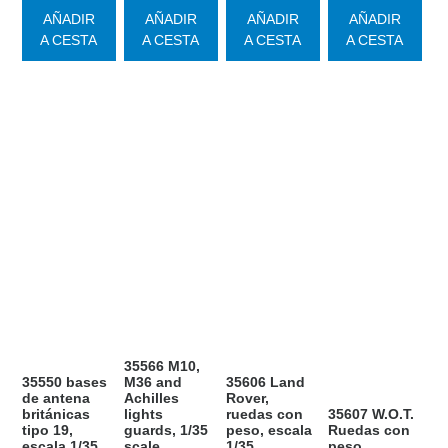
AÑADIR
AÑADIR
AÑADIR
AÑADIR
A CESTA
A CESTA
A CESTA
A CESTA
35566 M10,
35550 bases
M36 and
35606 Land
de antena
Achilles
Rover,
británicas
lights
ruedas con
35607 W.O.T.
tipo 19,
guards, 1/35
peso, escala
Ruedas con
escala 1/35
scale
1/35
peso