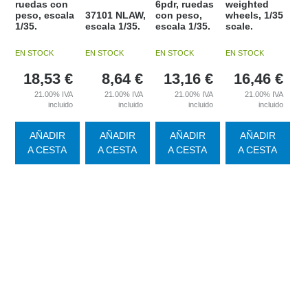
ruedas con
6pdr, ruedas
weighted
peso, escala
37101 NLAW,
con peso,
wheels, 1/35
1/35.
escala 1/35.
escala 1/35.
scale.
EN STOCK
EN STOCK
EN STOCK
EN STOCK
18,53
€
8,64
€
13,16
€
16,46
€
21.00%
IVA
21.00%
IVA
21.00%
IVA
21.00%
IVA
incluido
incluido
incluido
incluido
AÑADIR
AÑADIR
AÑADIR
AÑADIR
A CESTA
A CESTA
A CESTA
A CESTA