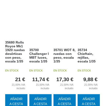
35680 Rolls
Royce Mk1
1920 ruedas
35700
35701 WOT 8,
35734
desérticas
Challenger I
ruedas con
Chieftain,
con peso,
MBT luces,
peso, escala
rejillas,
escala 1/35
escala 1/35
1/35
escala 1/35
EN STOCK
EN STOCK
EN STOCK
EN STOCK
21
€
11,74
€
17,30
€
9,88
€
21.00%
IVA
21.00%
IVA
21.00%
IVA
21.00%
IVA
incluido
incluido
incluido
incluido
AÑADIR
AÑADIR
AÑADIR
AÑADIR
A CESTA
A CESTA
A CESTA
A CESTA