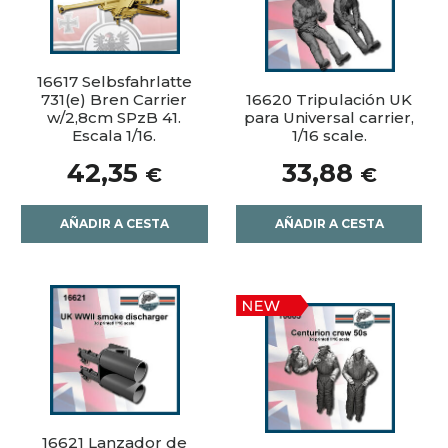
16617 Selbsfahrlatte
731(e) Bren Carrier
16620 Tripulación UK
w/2,8cm SPzB 41.
para Universal carrier,
Escala 1/16.
1/16 scale.
42,35
33,88
€
€
AÑADIR A CESTA
AÑADIR A CESTA
16621 Lanzador de