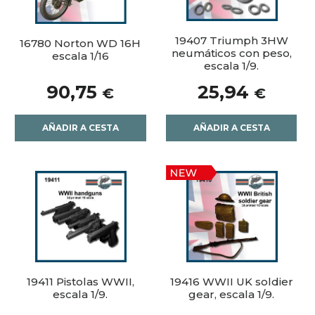
19407 Triumph 3HW
16780 Norton WD 16H
neumáticos con peso,
escala 1/16
escala 1/9.
90,75
25,94
€
€
AÑADIR A CESTA
AÑADIR A CESTA
19411 Pistolas WWII,
19416 WWII UK soldier
escala 1/9.
gear, escala 1/9.