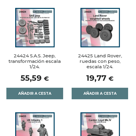
24424 S.A.S. Jeep,
24425 Land Rover,
transformación escala
ruedas con peso,
1/24.
escala 1/24.
55,59
19,77
€
€
AÑADIR A CESTA
AÑADIR A CESTA