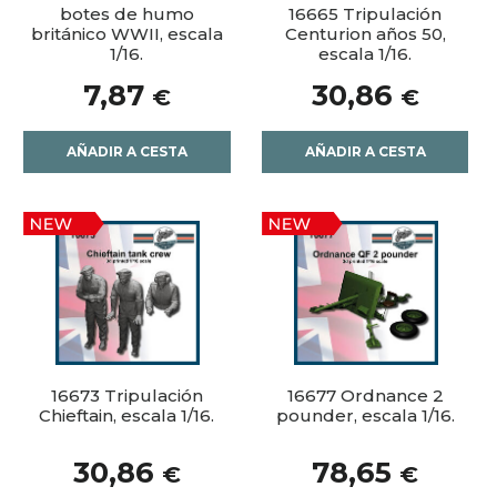
botes de humo
16665 Tripulación
británico WWII, escala
Centurion años 50,
1/16.
escala 1/16.
7,87
30,86
€
€
AÑADIR A CESTA
AÑADIR A CESTA
16673 Tripulación
16677 Ordnance 2
Chieftain, escala 1/16.
pounder, escala 1/16.
30,86
78,65
€
€