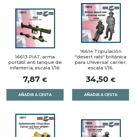
16614 Tripulación
16613 PIAT, arma
"desert rats" británica
portátil anti tanque de
para Uhiversal carrier,
infantería, escala 1/16
escala 1/16.
7,87
34,50
€
€
AÑADIR A CESTA
AÑADIR A CESTA