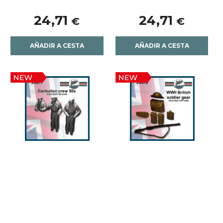
24,71
24,71
€
€
AÑADIR A CESTA
AÑADIR A CESTA
24477 Tripulación
24479 Equipo personal
Centurion, años 50,
soldado inglés WWII,
escala 1/24.
escala 1/24.
22,39
8,77
€
€
AÑADIR A CESTA
AÑADIR A CESTA