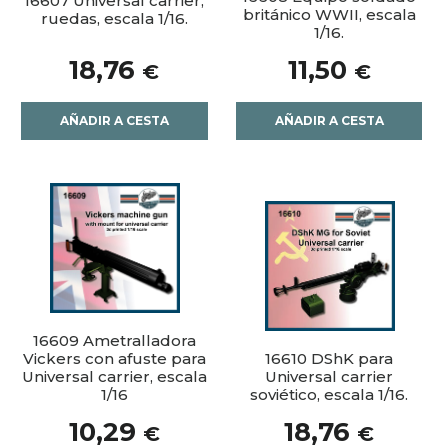
16607 Universal carrier,
británico WWII, escala
ruedas, escala 1/16.
1/16.
18,76
11,50
€
€
AÑADIR A CESTA
AÑADIR A CESTA
16609 Ametralladora
Vickers con afuste para
16610 DShK para
Universal carrier, escala
Universal carrier
1/16
soviético, escala 1/16.
10,29
18,76
€
€