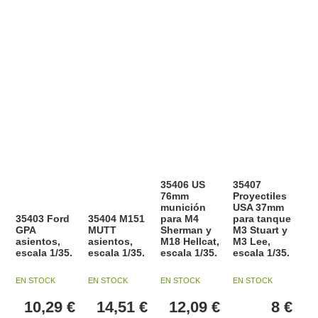
35406 US
35407
76mm
Proyectiles
munición
USA 37mm
35403 Ford
35404 M151
para M4
para tanque
GPA
MUTT
Sherman y
M3 Stuart y
asientos,
asientos,
M18 Hellcat,
M3 Lee,
escala 1/35.
escala 1/35.
escala 1/35.
escala 1/35.
EN STOCK
EN STOCK
EN STOCK
EN STOCK
10,29
€
14,51
€
12,09
€
8
€