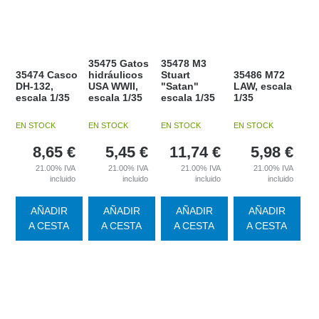
35475 Gatos
35478 M3
35474 Casco
hidráulicos
Stuart
35486 M72
DH-132,
USA WWII,
"Satan"
LAW, escala
escala 1/35
escala 1/35
escala 1/35
1/35
EN STOCK
EN STOCK
EN STOCK
EN STOCK
8,65
€
5,45
€
11,74
€
5,98
€
21.00%
IVA
21.00%
IVA
21.00%
IVA
21.00%
IVA
incluido
incluido
incluido
incluido
AÑADIR
AÑADIR
AÑADIR
AÑADIR
A CESTA
A CESTA
A CESTA
A CESTA