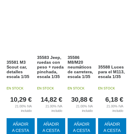
35583 Jeep,
35586
35581 M3
ruedas con
M8/M20
Scout car,
peso + rueda
neumáticos
35588 Luces
detalles
pinchada,
de carretera,
para el M113,
escala 1/35
escala 1/35
escala 1/35
escala 1/35
EN STOCK
EN STOCK
EN STOCK
EN STOCK
10,29
€
14,82
€
30,88
€
6,18
€
21.00%
IVA
21.00%
IVA
21.00%
IVA
21.00%
IVA
incluido
incluido
incluido
incluido
AÑADIR
AÑADIR
AÑADIR
AÑADIR
A CESTA
A CESTA
A CESTA
A CESTA