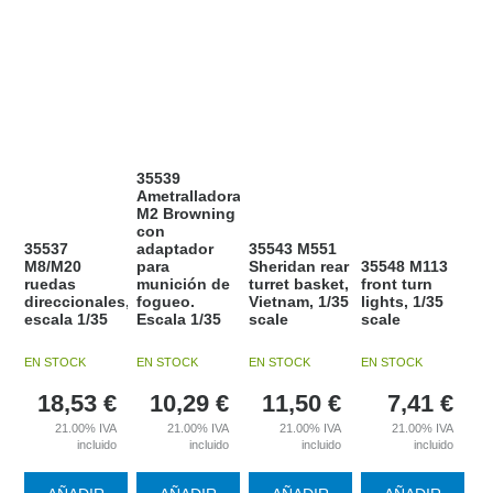
35539
Ametralladora
M2 Browning
con
35537
adaptador
35543 M551
M8/M20
para
Sheridan rear
35548 M113
ruedas
munición de
turret basket,
front turn
direccionales,
fogueo.
Vietnam, 1/35
lights, 1/35
escala 1/35
Escala 1/35
scale
scale
EN STOCK
EN STOCK
EN STOCK
EN STOCK
18,53
€
10,29
€
11,50
€
7,41
€
21.00%
IVA
21.00%
IVA
21.00%
IVA
21.00%
IVA
incluido
incluido
incluido
incluido