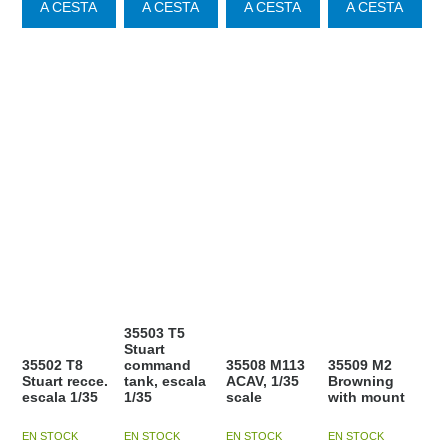
A CESTA
A CESTA
A CESTA
A CESTA
35503 T5
Stuart
35502 T8
command
35508 M113
35509 M2
Stuart recce.
tank, escala
ACAV, 1/35
Browning
escala 1/35
1/35
scale
with mount
EN STOCK
EN STOCK
EN STOCK
EN STOCK