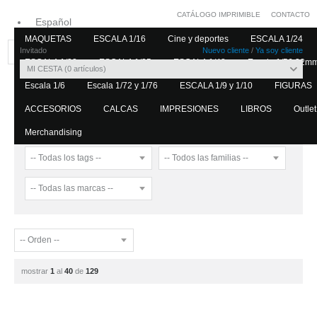
CATÁLOGO IMPRIMIBLE
CONTACTO
Español
MAQUETAS
ESCALA 1/16
Cine y deportes
ESCALA 1/24
Inglés
Invitado
Nuevo cliente
/
Ya soy cliente
ESCALA 1/32
ESCALA 1/35
ESCALA 1/48
Escala 1/56 32m
MI CESTA
0
artículos
Escala 1/6
Escala 1/72 y 1/76
ESCALA 1/9 y 1/10
FIGURAS
Home
ESCALA 1/35
USA
ACCESORIOS
CALCAS
IMPRESIONES
LIBROS
Outlet
USA
Merchandising
mostrar
1
al
40
de
129