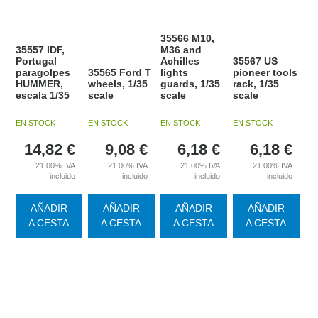
35566 M10,
35557 IDF,
M36 and
Portugal
Achilles
35567 US
paragolpes
35565 Ford T
lights
pioneer tools
HUMMER,
wheels, 1/35
guards, 1/35
rack, 1/35
escala 1/35
scale
scale
scale
EN STOCK
EN STOCK
EN STOCK
EN STOCK
14,82
€
9,08
€
6,18
€
6,18
€
21.00%
IVA
21.00%
IVA
21.00%
IVA
21.00%
IVA
incluido
incluido
incluido
incluido
AÑADIR
AÑADIR
AÑADIR
AÑADIR
A CESTA
A CESTA
A CESTA
A CESTA