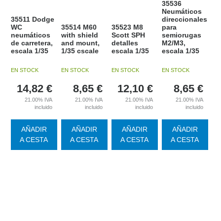
35536
Neumáticos
35511 Dodge
direccionales
WC
35514 M60
35523 M8
para
neumáticos
with shield
Scott SPH
semiorugas
de carretera,
and mount,
detalles
M2/M3,
escala 1/35
1/35 cscale
escala 1/35
escala 1/35
EN STOCK
EN STOCK
EN STOCK
EN STOCK
14,82
€
8,65
€
12,10
€
8,65
€
21.00%
IVA
21.00%
IVA
21.00%
IVA
21.00%
IVA
incluido
incluido
incluido
incluido
AÑADIR
AÑADIR
AÑADIR
AÑADIR
A CESTA
A CESTA
A CESTA
A CESTA