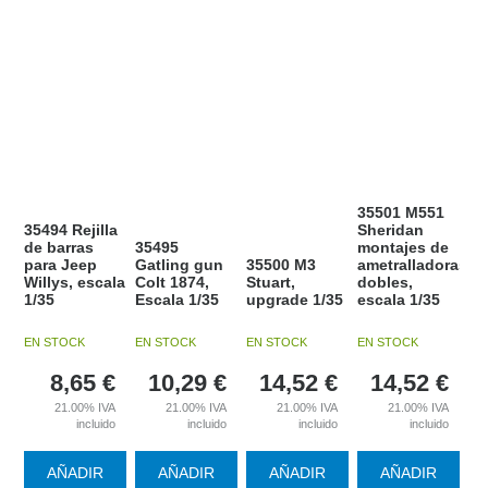
35501 M551
35494 Rejilla
Sheridan
de barras
35495
montajes de
para Jeep
Gatling gun
35500 M3
ametralladoras
Willys, escala
Colt 1874,
Stuart,
dobles,
1/35
Escala 1/35
upgrade 1/35
escala 1/35
EN STOCK
EN STOCK
EN STOCK
EN STOCK
8,65
€
10,29
€
14,52
€
14,52
€
21.00%
IVA
21.00%
IVA
21.00%
IVA
21.00%
IVA
incluido
incluido
incluido
incluido
AÑADIR
AÑADIR
AÑADIR
AÑADIR