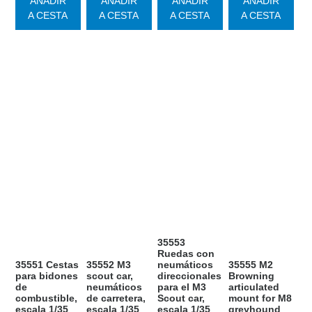
AÑADIR
AÑADIR
AÑADIR
AÑADIR
A CESTA
A CESTA
A CESTA
A CESTA
35553
Ruedas con
35551 Cestas
35552 M3
neumáticos
35555 M2
para bidones
scout car,
direccionales
Browning
de
neumáticos
para el M3
articulated
combustible,
de carretera,
Scout car,
mount for M8
escala 1/35
escala 1/35
escala 1/35
greyhound