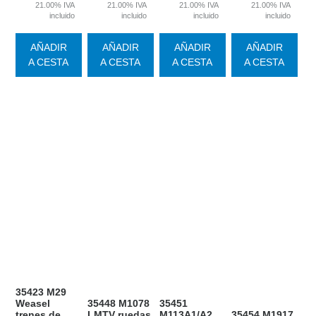
21.00%
IVA
21.00%
IVA
21.00%
IVA
21.00%
IVA
incluido
incluido
incluido
incluido
AÑADIR
AÑADIR
AÑADIR
AÑADIR
A CESTA
A CESTA
A CESTA
A CESTA
35423 M29
Weasel
35448 M1078
35451
trenes de
LMTV ruedas
M113A1/A2
35454 M1917