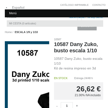
CATÁLOGO IMPRIMIBLE
CONTACTO
Español
Menú
Inglés
Invitado
Nuevo cliente
/
Ya soy cliente
MI CESTA
0
artículos
Home
ESCALA 1/9 y 1/10
10587
10587 Dany Zuko,
busto escala 1/10
10587 Dany Zuko, busto escala
1/10
Kit de resina impreso en 3d
EN STOCK
Entrega 24/48 h
26,62
€
21.00%
IVA incluido
-
+