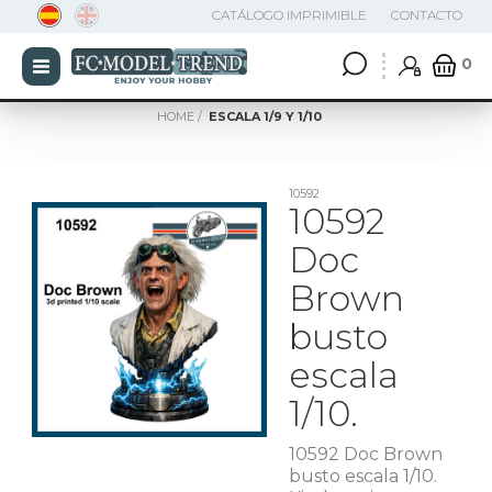
CATÁLOGO IMPRIMIBLE
CONTACTO
0
HOME
ESCALA 1/9 Y 1/10
10592
10592
Doc
Brown
busto
escala
1/10.
10592 Doc Brown
busto escala 1/10.