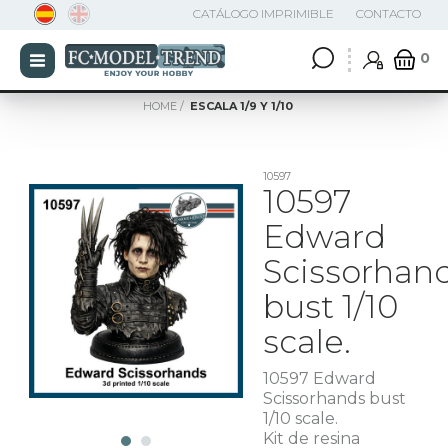
CATÁLOGO IMPRIMIBLE
CONTACTO
0
HOME
ESCALA 1/9 Y 1/10
10597
10597
Edward
Scissorhan
bust 1/10
scale.
10597 Edward
Scissorhands bust
1/10 scale.
Kit de resina