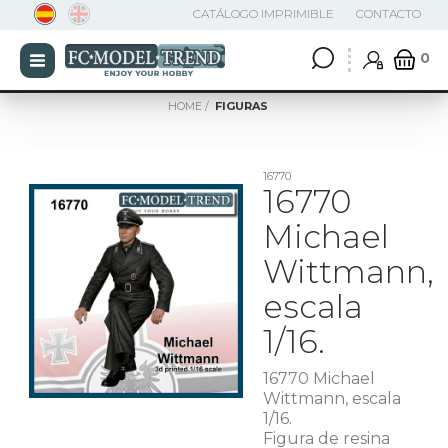
CATÁLOGO IMPRIMIBLE
CONTACTO
0
HOME
FIGURAS
16770
16770
Michael
Wittmann,
escala
1/16.
16770 Michael
Wittmann, escala
1/16.
Figura de resina