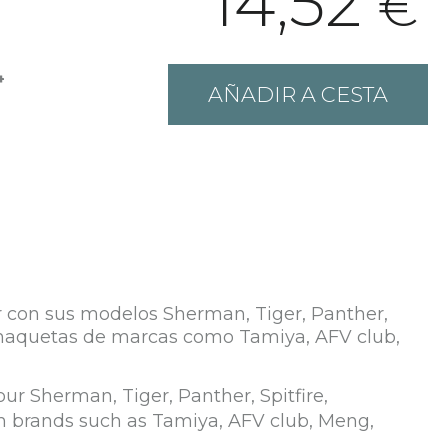
14,52
€
+
AÑADIR A CESTA
ar con sus modelos Sherman, Tiger, Panther,
n maquetas de marcas como Tamiya, AFV club,
our Sherman, Tiger, Panther, Spitfire,
m brands such as Tamiya, AFV club, Meng,