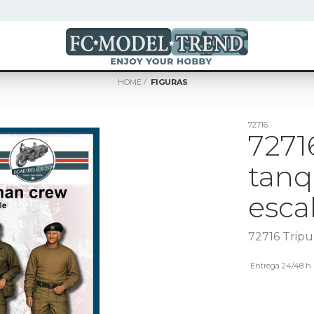
HOME
FIGURAS
72716
7271
tanq
esca
72716 Tripu
Entrega 24/48 h