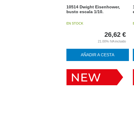
10514 Dwight Eisenhower,
busto escala 1/10.
EN STOCK
26,62
€
21.00%
IVA incluido
AÑADIR A CESTA