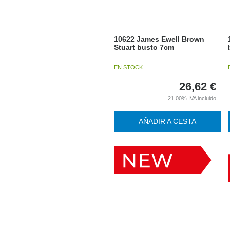
10622 James Ewell Brown
Stuart busto 7cm
EN STOCK
26,62
€
21.00%
IVA incluido
AÑADIR A CESTA