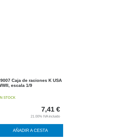
09007 Caja de raciones K USA
WII, escala 1/9
N STOCK
7,41
€
21.00%
IVA incluido
AÑADIR A CESTA