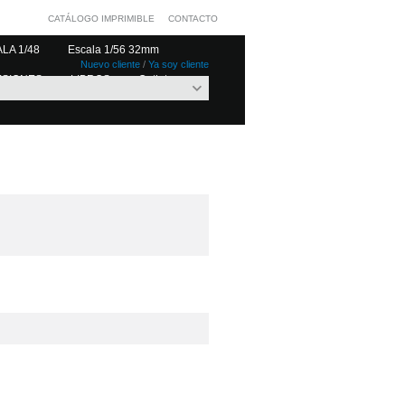
CATÁLOGO IMPRIMIBLE
CONTACTO
LA 1/48
Escala 1/56 32mm
Nuevo cliente
/
Ya soy cliente
ESIONES
LIBROS
Outlet