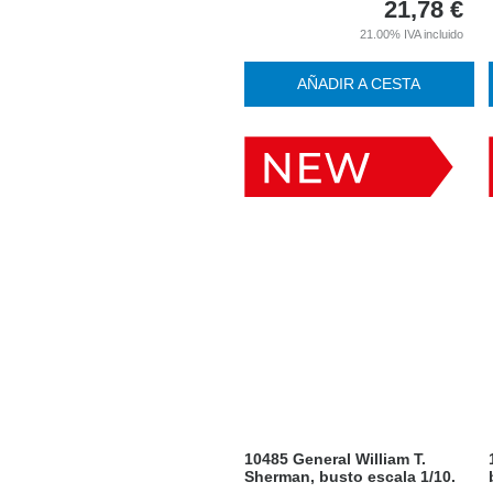
21,78
€
21.00%
IVA incluido
AÑADIR A CESTA
10485 General William T.
Sherman, busto escala 1/10.