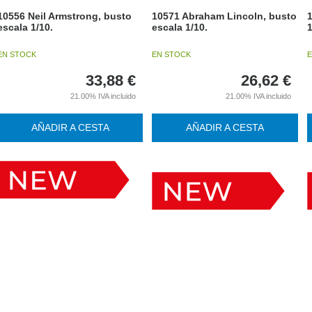
10556 Neil Armstrong, busto
10571 Abraham Lincoln, busto
1
escala 1/10.
escala 1/10.
1
EN STOCK
EN STOCK
E
33,88
€
26,62
€
21.00%
IVA incluido
21.00%
IVA incluido
AÑADIR A CESTA
AÑADIR A CESTA