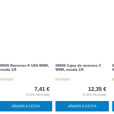
09005 Raciones K USA WWII,
09006 Cajas de raciones C
escala 1/9
WWII, escala 1/9
W
EN STOCK
EN STOCK
E
7,41
€
12,35
€
21.00%
IVA incluido
21.00%
IVA incluido
AÑADIR A CESTA
AÑADIR A CESTA