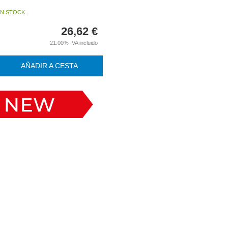
N STOCK
26,62
€
21.00%
IVA incluido
AÑADIR A CESTA