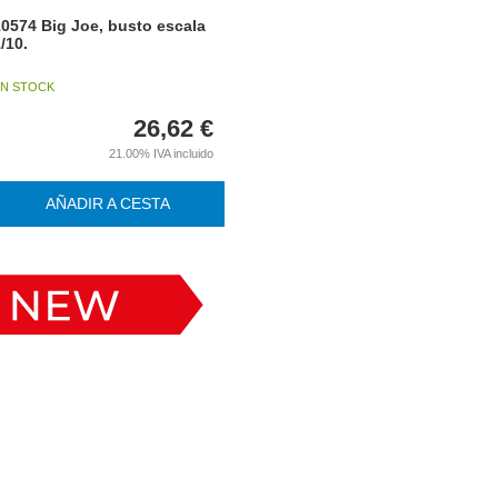
0574 Big Joe, busto escala
/10.
N STOCK
26,62
€
21.00%
IVA incluido
AÑADIR A CESTA