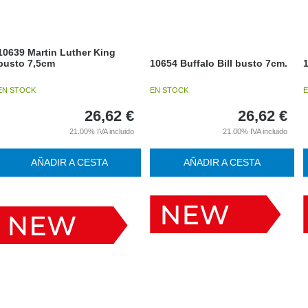
10639 Martin Luther King
busto 7,5cm
10654 Buffalo Bill busto 7cm.
EN STOCK
EN STOCK
E
26,62
€
26,62
€
21.00%
IVA incluido
21.00%
IVA incluido
AÑADIR A CESTA
AÑADIR A CESTA