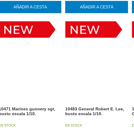
AÑADIR A CESTA
AÑADIR A CESTA
10471 Marines gunnery sgt,
10483 General Robert E. Lee,
1
busto escala 1/10.
busto escala 1/10.
G
EN STOCK
EN STOCK
E