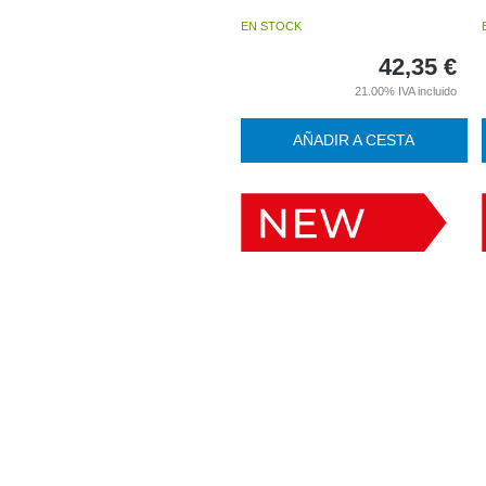
EN STOCK
42,35
€
21.00%
IVA incluido
AÑADIR A CESTA