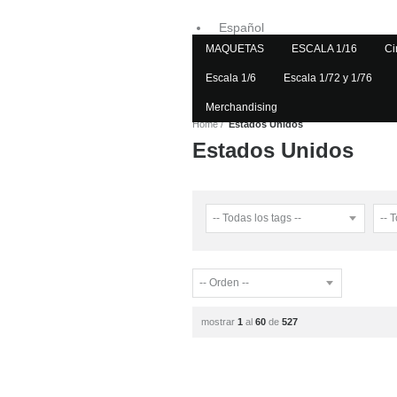
Español
MAQUETAS
ESCALA 1/16
Ci
Inglés
Escala 1/6
Escala 1/72 y 1/76
Merchandising
Home
Estados Unidos
Estados Unidos
mostrar
1
al
60
de
527