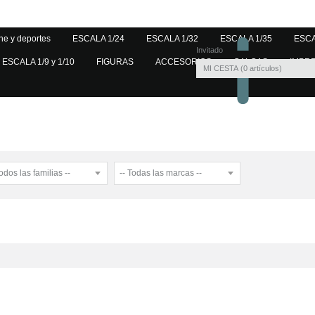
ne y deportes
ESCALA 1/24
ESCALA 1/32
ESCALA 1/35
ESCA
Invitado
ESCALA 1/9 y 1/10
FIGURAS
ACCESORIOS
CALCAS
IMPR
MI CESTA
0
artículos