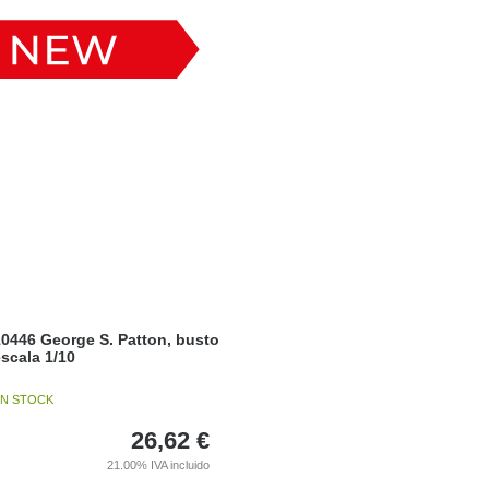
0446 George S. Patton, busto
scala 1/10
N STOCK
26,62
€
21.00%
IVA incluido