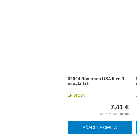
09004 Raciones USA 5 en 1,
escala 1/9
EN STOCK
7,41
€
21.00%
IVA incluido
AÑADIR A CESTA