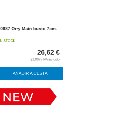
10687 Orry Main busto 7cm.
N STOCK
26,62
€
21.00%
IVA incluido
AÑADIR A CESTA