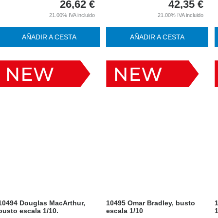
26,62
€
42,35
€
21.00%
IVA incluido
21.00%
IVA incluido
AÑADIR A CESTA
AÑADIR A CESTA
10494 Douglas MacArthur,
10495 Omar Bradley, busto
busto escala 1/10.
escala 1/10
1