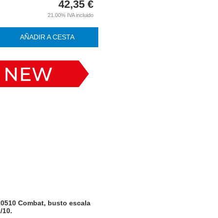
42,35
€
21.00%
IVA incluido
AÑADIR A CESTA
10510 Combat, busto escala
/10.