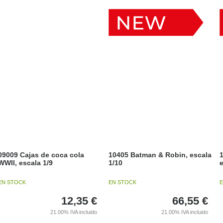
09009 Cajas de coca cola
10405 Batman & Robin, escala
1
WWII, escala 1/9
1/10
e
EN STOCK
EN STOCK
E
12,35
€
66,55
€
21.00%
IVA incluido
21.00%
IVA incluido